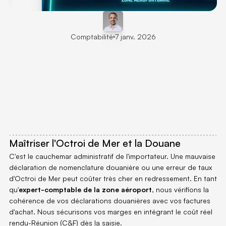
Comptabilité
7 janv. 2026
Comptabilité
Import-Export
Zone
Aéroportuaire
(974)
:
Maîtrisez
vos
flux
Dirigeants
de
la
zone
de
Gillot
:
simplifiez
vos
obligations
douanières
et
logistiques.
Avec
Pennylane,
suivez
votre
rentabilité
import-export
en
temps
réel
au
cœur
de
l'activité
économique
de
La
Réunion.
Maîtriser l'Octroi de Mer et la Douane
C'est le cauchemar administratif de l'importateur. Une mauvaise 
déclaration de nomenclature douanière ou une erreur de taux 
d'Octroi de Mer peut coûter très cher en redressement. En tant 
qu'
expert-comptable de la zone aéroport
, nous vérifions la 
cohérence de vos déclarations douanières avec vos factures 
d'achat. Nous sécurisons vos marges en intégrant le coût réel 
rendu-Réunion (C&F) dès la saisie.